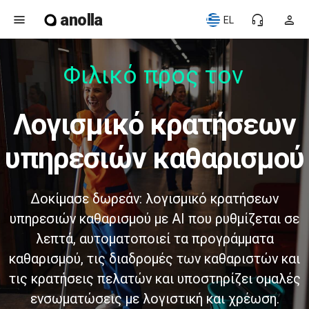
anolla
menu
headset_mic
person
EL
Φιλικό προς τον
λογισμικό κρατήσεων
υπηρεσιών καθαρισμού
Δοκίμασε δωρεάν: λογισμικό κρατήσεων
υπηρεσιών καθαρισμού με AI που ρυθμίζεται σε
λεπτά, αυτοματοποιεί τα προγράμματα
καθαρισμού, τις διαδρομές των καθαριστών και
τις κρατήσεις πελατών και υποστηρίζει ομαλές
ενσωματώσεις με λογιστική και χρέωση.