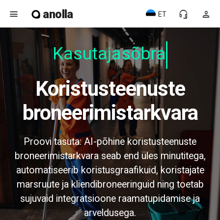
anolla
menu
headset_mic
person
ET
Kasutajasõbrali
Koristusteenuste
broneerimistarkvara
Proovi tasuta: AI-põhine koristusteenuste
broneerimistarkvara seab end üles minutitega,
automatiseerib koristusgraafikuid, koristajate
marsruute ja kliendibroneeringuid ning toetab
sujuvaid integratsioone raamatupidamise ja
arveldusega.