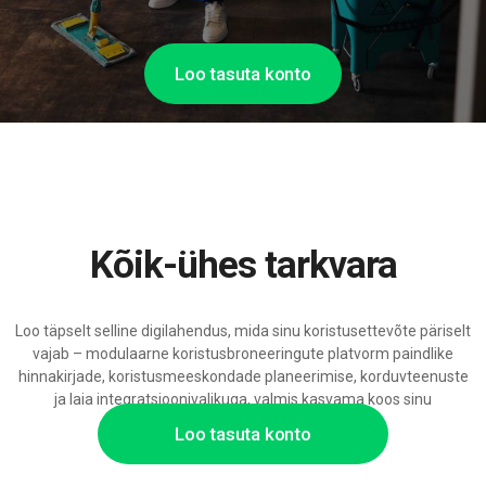
Loo tasuta konto
Kõik-ühes tarkvara
Loo täpselt selline digilahendus, mida sinu koristusettevõte päriselt
vajab – modulaarne koristusbroneeringute platvorm paindlike
hinnakirjade, koristusmeeskondade planeerimise, korduvteenuste
ja laia integratsioonivalikuga, valmis kasvama koos sinu
puhastusteenustega.
Loo tasuta konto