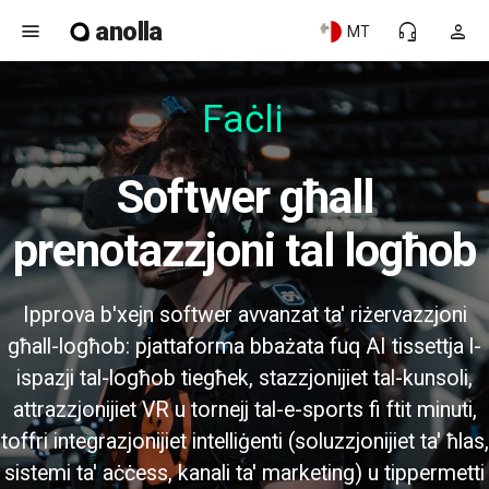
anolla
menu
headset_mic
person
MT
Faċli
Softwer għall
prenotazzjoni tal logħob
Ipprova b'xejn softwer avvanzat ta' riżervazzjoni
għall-logħob: pjattaforma bbażata fuq AI tissettja l-
ispazji tal-logħob tiegħek, stazzjonijiet tal-kunsoli,
attrazzjonijiet VR u tornejj tal-e-sports fi ftit minuti,
toffri integrazjonijiet intelliġenti (soluzzjonijiet ta' ħlas,
sistemi ta' aċċess, kanali ta' marketing) u tippermetti