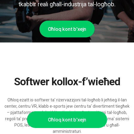
tkabbir reali għall-industrija tal-logħob.
Oħloq kont b'xejn
Softwer kollox-f’wieħed
Oħloq eżatt is-softwer ta' riżervazzjoni tal-logħob li jeħtieġ il-lan
center, ċentru VR, klabb e-sports jew ċentru ta' divertiment tiegħek
– pjattaforma modulari b'ġestjoni wiesgħa tar-riżorsi tal-logħob,
regoli ta' prezz, formati tat-turnament u integrazzjoni ma' sistemi
Oħloq kont b'xejn
POS, lesta biex teskala bi appoġġ AI għall-plejers u għall-
amministraturi.