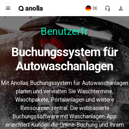
anolla
menu
headset_mic
person
DE
Benutzerfre
Buchungssystem für
Autowaschanlagen
Mit Anollas Buchungssystem für Autowaschanlagen
planen und verwalten Sie Waschtermine,
Waschpakete, Portalanlagen und weitere
Ressourcen zentral. Die webbasierte
Buchungssoftware mit Waschanlagen-App
erleichtert Kunden die Online-Buchung und Ihrem