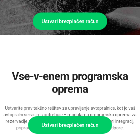
Ustvari brezplačen račun
Vse-v-enem programska
oprema
Ustvarite prav takšno rešitev za upravljanje avtopralnice, kot jo vaš
avtopralni servis res potrebuje – modularna programska oprema za
rezervacije s širokimi nastavitvami, ceniki in možnostmi integracij,
Ustvari brezplačen račun
pripravljena za skaliranje na več lokacij in z AI-podpore.