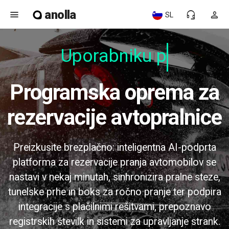
anolla
menu
headset_mic
person
SL
Uporabniku pr
Programska oprema za
rezervacije avtopralnice
Preizkusite brezplačno: inteligentna AI-podprta
platforma za rezervacije pranja avtomobilov se
nastavi v nekaj minutah, sinhronizira pralne steze,
tunelske prhe in boks za ročno pranje ter podpira
integracije s plačilnimi rešitvami, prepoznavo
registrskih številk in sistemi za upravljanje strank.