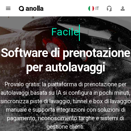
anolla
menu
headset_mic
person
IT
Facile d
Software di prenotazione
per autolavaggi
Provalo gratis: la piattaforma di prenotazione per
autolavaggi basata su IA si configura in pochi minuti,
sincronizza piste di lavaggio, tunnel e box di lavaggio
manuale e supporta integrazioni con soluzioni di
pagamento, riconoscimento targhe e sistemi di
gestione clienti.