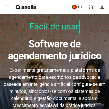
anolla
menu
headset_mic
person
PT
Fácil de usar
Software de
agendamento jurídico
Experimente gratuitamente: a plataforma de
agendamento para escritórios de advocacia
baseada em inteligência artificial configura-se em
minutos, sincroniza-se com os sistemas de
calendário e gestão documental e apoia o
crescimento escalável da prática jurídica.