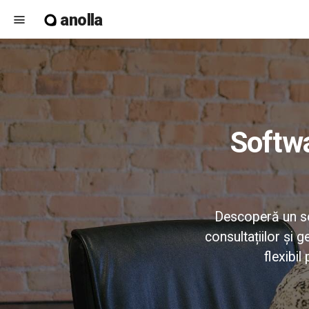
anolla
menu
Software de programări pentru servicii
Descoperă un sof
consultațiilor și 
flexibil