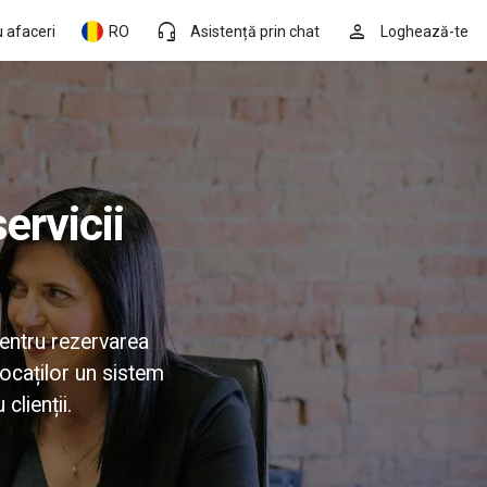
headset_mic
person
 afaceri
RO
Asistență prin chat
Loghează-te
pentru rezervarea
vocaților un sistem
clienții.