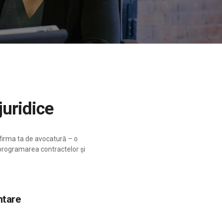
juridice
 firma ta de avocatură – o
, programarea contractelor și
ntare