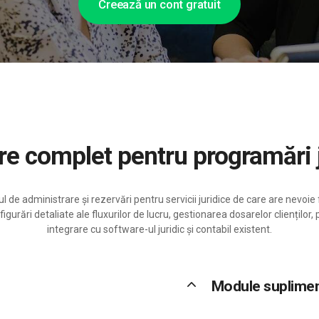
Creează un cont gratuit
are complet pentru programări 
 de administrare și rezervări pentru servicii juridice de care are nevoie
urări detaliate ale fluxurilor de lucru, gestionarea dosarelor clienților
integrare cu software-ul juridic și contabil existent.
keyboard_arrow_up
Module suplime