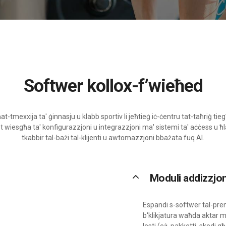
Softwer kollox-f’wieħed
at-tmexxija ta' ġinnasju u klabb sportiv li jeħtieġ iċ-ċentru tat-taħriġ t
et wiesgħa ta' konfigurazzjoni u integrazzjoni ma' sistemi ta' aċċess u ħl
tkabbir tal-bażi tal-klijenti u awtomazzjoni bbażata fuq AI.
keyboard_arrow_up
Moduli addizzjon
Espandi s-softwer tal-preno
b'klikjatura waħda aktar 
lesti (eż. pakketti, skedi għ