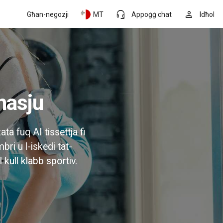
headset_mic
person
Għan-negozji
MT
Appoġġ chat
Idħol
nnasju
ta fuq AI tissettja fi
bri u l-iskedi tat-
l kull klabb sportiv.