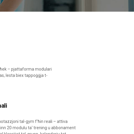
iegħek – pjattaforma modulari
as, lesta biex tappoġġja t-
ali
tazzjoni tal-gym f'ħin reali – attiva
minn 20 modulu ta' trening u abbonament
al klassijiet tal-grupp, kalendarju tat-