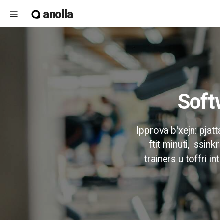
anolla
menu
Sof
Ipprova b'xejn: pjatt
ftit minuti, issin
trainers u toffri in