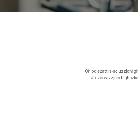
Oħloq eżatt is-soluzzjoni għ
ta' riżervazzjoni b'għażli