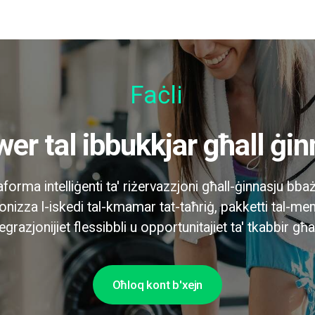
Faċli għa
twer tal ibbukkjar għall ġi
aforma intelliġenti ta' riżervazzjoni għall-ġinnasju bbaża
kronizza l-iskedi tal-kmamar tat-taħriġ, pakketti tal-mem
tegrazjonijiet flessibbli u opportunitajiet ta' tkabbir għa
Oħloq kont b'xejn