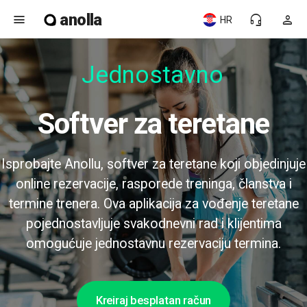
anolla
menu
headset_mic
person
HR
Jednostavno za
Softver za teretane
Isprobajte Anollu, softver za teretane koji objedinjuje
online rezervacije, rasporede treninga, članstva i
termine trenera. Ova aplikacija za vođenje teretane
pojednostavljuje svakodnevni rad i klijentima
omogućuje jednostavnu rezervaciju termina.
Kreiraj besplatan račun