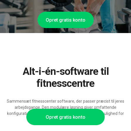
Opret gratis konto
Alt-i-én-software til
fitnesscentre
Sammensæt fitnesscenter software, der passer præcist til jeres
arbejdsgange. Den modulære løsning giver omfattende
konfigurationsmuligheder, nyttige integrationer og mulighed for
Opret gratis konto
løbende udvidelse med AI-funktioner.