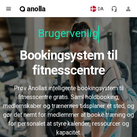
anolla
menu
headset_mic
person
DA
Brugervenlig
Bookingsystem til
fitnesscentre
Prøv Anollas intelligente bookingsystem til
fitnesscentre gratis. Saml holdbooking,
medlemskaber og trænernes tidsplaner ét sted, og
gør det nemt for medlemmer at booke træning og
for personalet at styre kalender, ressourcer og
kapacitet.