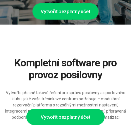
Vytvořit bezplatný účet
Kompletní software pro
provoz posilovny
Vytvořte přesně takové řešení pro správu posilovny a sportovního
klubu, jaké vaše tréninkové centrum potřebuje – modulární
rezervační platforma s rozsáhlými možnostmi nastavení,
integracemi přístupových systémů a platebních řešení, připravená
Vytvořit bezplatný účet
podporovat rostoucí zákaznickou základnu a automatizaci
založenou na AI.