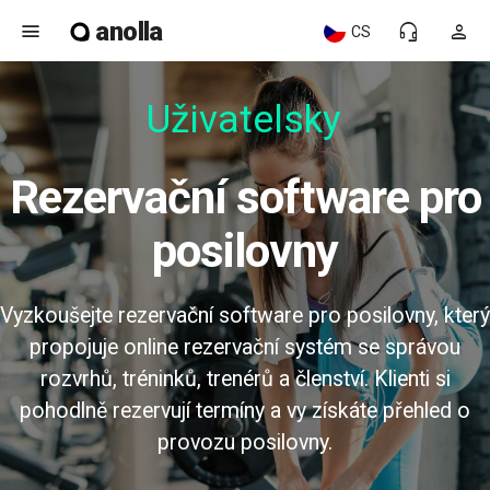
anolla
menu
headset_mic
person
CS
Uživatelsky
Rezervační software pro
posilovny
Vyzkoušejte rezervační software pro posilovny, který
propojuje online rezervační systém se správou
rozvrhů, tréninků, trenérů a členství. Klienti si
pohodlně rezervují termíny a vy získáte přehled o
provozu posilovny.