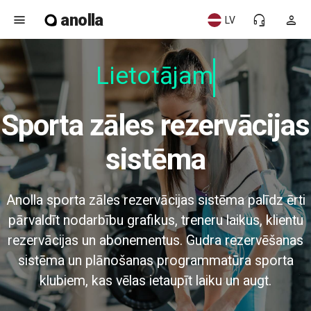
anolla
menu
headset_mic
person
LV
Lietotājam d
Sporta zāles rezervācijas
sistēma
Anolla sporta zāles rezervācijas sistēma palīdz ērti
pārvaldīt nodarbību grafikus, treneru laikus, klientu
rezervācijas un abonementus. Gudra rezervēšanas
sistēma un plānošanas programmatūra sporta
klubiem, kas vēlas ietaupīt laiku un augt.