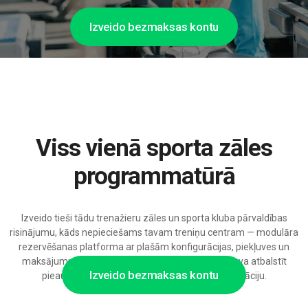
Izveido bezmaksas kontu
Viss vienā sporta zāles
programmatūrā
Izveido tieši tādu trenažieru zāles un sporta kluba pārvaldības
risinājumu, kāds nepieciešams tavam treniņu centram — modulāra
rezervēšanas platforma ar plašām konfigurācijas, piekļuves un
maksājumu risinājumu integrācijas iespējām, gatava atbalstīt
Izveido bezmaksas kontu
pieaugošu klientu bāzi un AI balstītu automatizāciju.