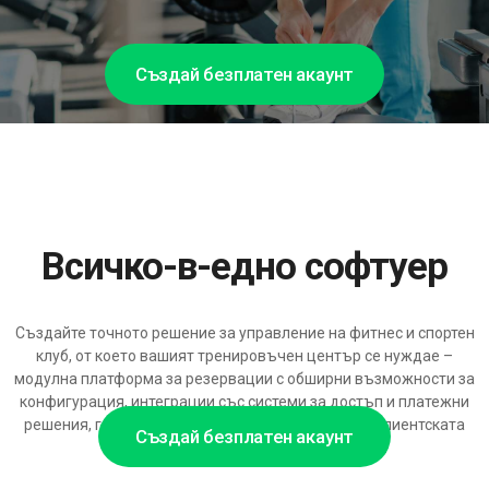
Създай безплатен акаунт
Всичко-в-едно софтуер
Създайте точното решение за управление на фитнес и спортен
клуб, от което вашият тренировъчен център се нуждае –
модулна платформа за резервации с обширни възможности за
конфигурация, интеграции със системи за достъп и платежни
решения, готова да подкрепя разрастването на клиентската
Създай безплатен акаунт
база и автоматизация, базирана на ИИ.