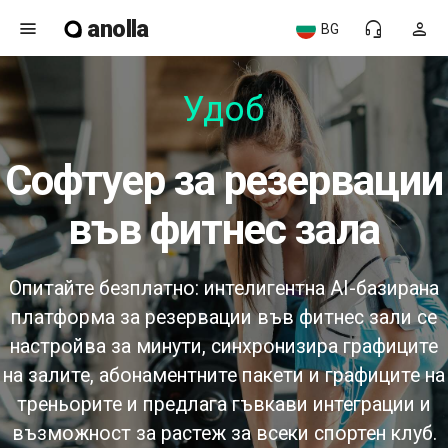
anolla
menu
headset_mic
person
BG
Удобен
софтуер за резервации
във фитнес зала
Опитайте безплатно: интелигентна AI-базирана
платформа за резервации във фитнес зали се
настройва за минути, синхронизира графиците
на залите, абонаментните пакети и графиците на
треньорите и предлага гъвкави интеграции и
възможност за растеж за всеки спортен клуб.