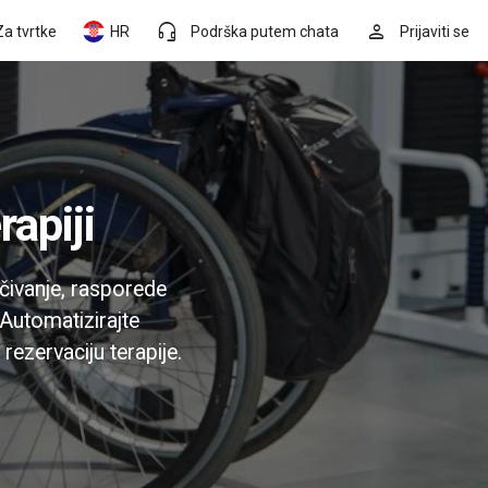
headset_mic
person
Za tvrtke
HR
Podrška putem chata
Prijaviti se
rapiji
ručivanje, rasporede
 Automatizirajte
rezervaciju terapije.