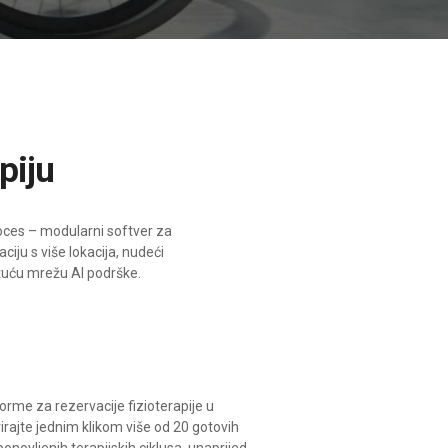
piju
proces – modularni softver za
iju s više lokacija, nudeći
stuću mrežu AI podrške.
orme za rezervacije fizioterapije u
rajte jednim klikom više od 20 gotovih
onovljenih terapijskih ciklusa, unaprijed