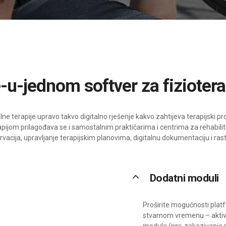
e-u-jednom softver za fiziotera
alne terapije upravo takvo digitalno rješenje kakvo zahtijeva terapijski 
apijom prilagođava se i samostalnim praktičarima i centrima za rehabilitac
ervacija, upravljanje terapijskim planovima, digitalnu dokumentaciju i ra
keyboard_arrow_up
Dodatni moduli
Proširite mogućnosti platf
stvarnom vremenu – aktivi
modula (npr. zakazivanje p