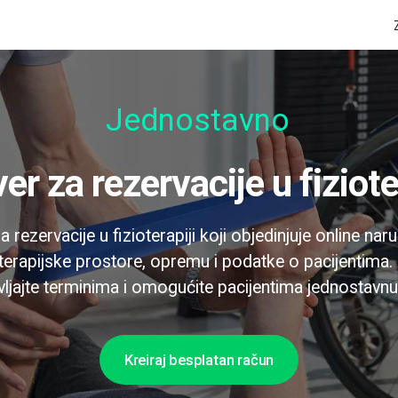
Jednostavno za k
ver za rezervacije u fiziote
a rezervacije u fizioterapiji koji objedinjuje online na
 terapijske prostore, opremu i podatke o pacijentima.
vljajte terminima i omogućite pacijentima jednostavnu 
Kreiraj besplatan račun