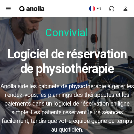
anolla
menu
headset_mic
person
FR
Convivial
Logiciel de réservation
de physiothérapie
Anolla aide les cabinets de physiothérapie à gérer les
rendez-vous, les plannings des thérapeutes et les
paiements dans un logiciel de réservation en ligne
simple. Les patients réservent leurs séances
facilement, tandis que votre équipe gagne du temps
au quotidien.