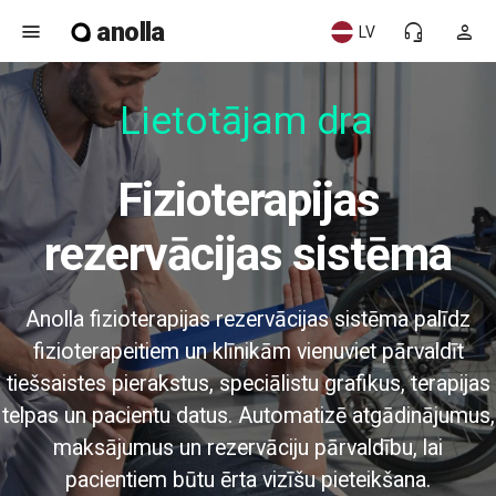
anolla
menu
headset_mic
person
LV
Lietotājam draud
Fizioterapijas
rezervācijas sistēma
Anolla fizioterapijas rezervācijas sistēma palīdz
fizioterapeitiem un klīnikām vienuviet pārvaldīt
tiešsaistes pierakstus, speciālistu grafikus, terapijas
telpas un pacientu datus. Automatizē atgādinājumus,
maksājumus un rezervāciju pārvaldību, lai
pacientiem būtu ērta vizīšu pieteikšana.