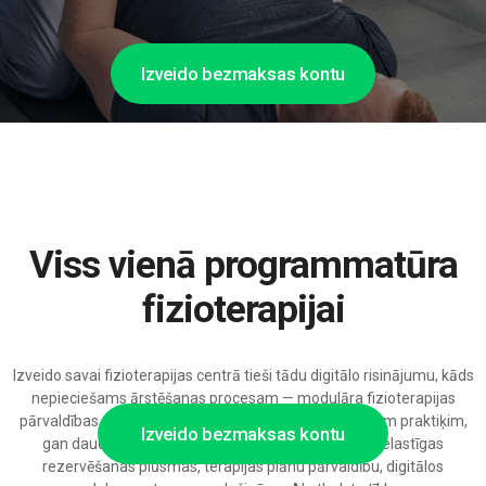
Izveido bezmaksas kontu
Viss vienā programmatūra
fizioterapijai
Izveido savai fizioterapijas centrā tieši tādu digitālo risinājumu, kāds
nepieciešams ārstēšanas procesam — modulāra fizioterapijas
pārvaldības programmatūra pielāgojas gan atsevišķam praktiķim,
Izveido bezmaksas kontu
gan daudzvietu atveseļošanas klīnikai, piedāvājot elastīgas
rezervēšanas plūsmas, terapijas plānu pārvaldību, digitālos