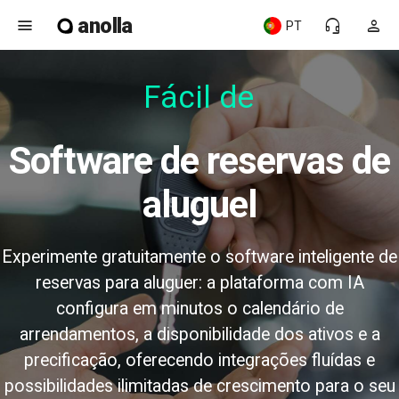
anolla
menu
headset_mic
person
PT
Fácil de us
Software de reservas de
aluguel
Experimente gratuitamente o software inteligente de
reservas para aluguer: a plataforma com IA
configura em minutos o calendário de
arrendamentos, a disponibilidade dos ativos e a
precificação, oferecendo integrações fluídas e
possibilidades ilimitadas de crescimento para o seu