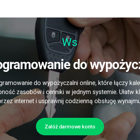
Pr
rogramowanie do wypożyc
ramowanie do wypożyczalni online, które łączy kal
pność zasobów i cenniki w jednym systemie. Ułatw k
przez internet i usprawnij codzienną obsługę wynajmu
Załóż darmowe konto