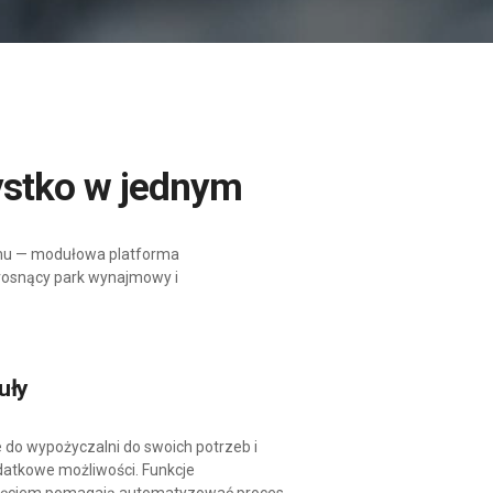
ystko w jednym
mu — modułowa platforma
 rosnący park wynajmowy i
uły
do wypożyczalni do swoich potrzeb i
datkowe możliwości. Funkcje
ięciem pomagają automatyzować proces