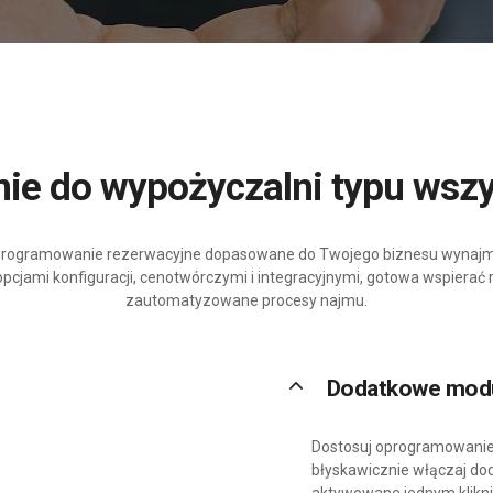
ie do wypożyczalni typu wsz
 oprogramowanie rezerwacyjne dopasowane do Twojego biznesu wynaj
cjami konfiguracji, cenotwórczymi i integracyjnymi, gotowa wspierać
zautomatyzowane procesy najmu.
keyboard_arrow_up
Dodatkowe mod
Dostosuj oprogramowanie 
błyskawicznie włączaj do
aktywowane jednym klikn