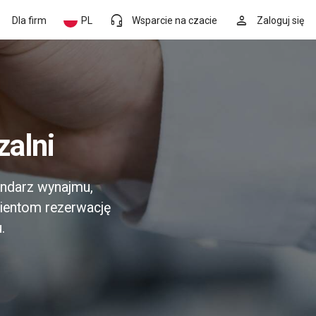
headset_mic
person
Dla firm
PL
Wsparcie na czacie
Zaloguj się
zalni
endarz wynajmu,
lientom rezerwację
.