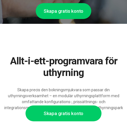
Skapa gratis konto
Allt-i-ett-programvara för
uthyrning
Skapa precis den bokningsmjukvara som passar din
uthyrningsverksamhet – en modulär uthyrningsplattform med
omfattande konfigurations-, prissättnings- och
integrationsmöjligheter, redo att stödja en växande uthyrningspark
Skapa gratis konto
och automatiserade uthyrningsprocesser.