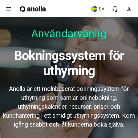
anolla
menu
headset_mic
person
SV
Användarvänlig
Bokningssystem för
uthyrning
Anolla är ett molnbaserat bokningssystem för
uthyrning som samlar onlinebokning,
uthyrningskalender, resurser, priser och
kundhantering i ett smidigt uthyrningssystem. Kom
igång snabbt och låt kunderna boka själva.