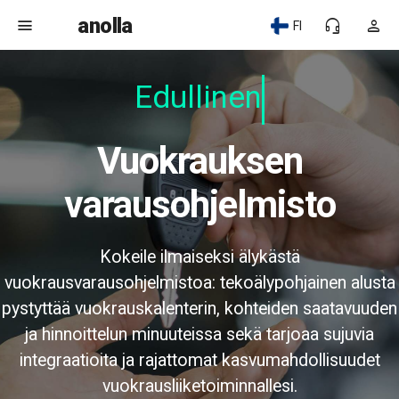
anolla
menu
headset_mic
person
FI
Edullinen
Vuokrauksen
varausohjelmisto
Kokeile ilmaiseksi älykästä
vuokrausvarausohjelmistoa: tekoälypohjainen alusta
pystyttää vuokrauskalenterin, kohteiden saatavuuden
ja hinnoittelun minuuteissa sekä tarjoaa sujuvia
integraatioita ja rajattomat kasvumahdollisuudet
vuokrausliiketoiminnallesi.