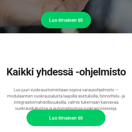
Luo ilmainen tili
Kaikki yhdessä -ohjelmisto
Luo juuri vuokraustoimintaasi sopiva varausohjelmisto —
modulaarinen vuokrausalusta laajoilla asetuksilla, hinnoittelu- ja
integraatiomahdollisuuksilla, valmis tukemaan kasvavaa
vuokrauskalustoa ja automatisoituja vuokraprosesseja.
Luo ilmainen tili