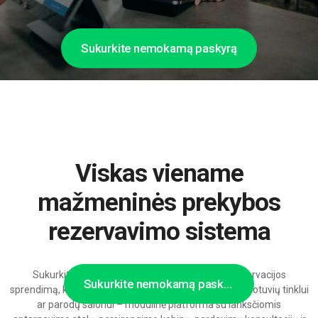
Sukurkite nemokamą paskyrą
Viskas viename
mažmeninės prekybos
rezervavimo sistema
Sukurkite būtent tokį mažmeninės prekybos rezervacijos
Sukurkite nemokamą paskyrą
sprendimą, kokio iš tiesų reikia jūsų parduotuvei, parduotuvių tinklui
ar parodų salonui – modulinė platforma su lanksčiomis