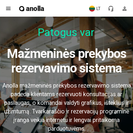
anolla
menu
headset_mic
person
LT
Patogus vart
Mažmeninės prekybos
rezervavimo sistema
Anolla mažmeninės prekybos rezervavimo sistema
padeda klientams rezervuoti konsultacijas ar
paslaugas, o komandai valdyti grafikus, išteklius ir
užimtumą. Tvarkaraščio ir rezervacijų programinė
įranga veikia internetu ir lengvai pritaikoma
parduotuvėms.