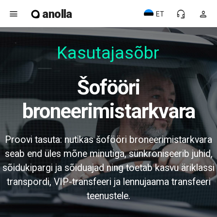
anolla
menu
headset_mic
person
ET
Kasutajasõbra
Šofööri
broneerimistarkvara
Proovi tasuta: nutikas šofööri broneerimistarkvara
seab end üles mõne minutiga, sünkroniseerib juhid,
sõidukipargi ja sõiduajad ning toetab kasvu äriklassi
transpordi, VIP-transfeeri ja lennujaama transfeeri
teenustele.