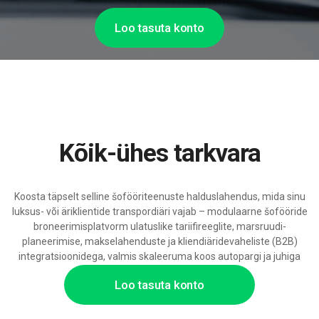
Loo tasuta konto
Kõik-ühes tarkvara
Koosta täpselt selline šofööriteenuste halduslahendus, mida sinu
luksus- või äriklientide transpordiäri vajab – modulaarne šofööride
broneerimisplatvorm ulatuslike tariifireeglite, marsruudi-
planeerimise, makselahenduste ja kliendiäridevaheliste (B2B)
integratsioonidega, valmis skaleeruma koos autopargi ja juhiga
sõitude mahuga.
Loo tasuta konto