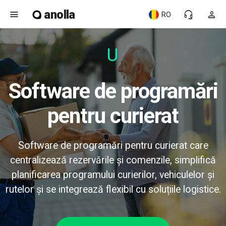
anolla
menu
headset_mic
person
RO
Ușo
Software de programări
pentru curierat
Software de programări pentru curierat care
centralizează rezervările și comenzile, simplifică
planificarea programului curierilor, vehiculelor și
rutelor și se integrează flexibil cu soluțiile logistice.