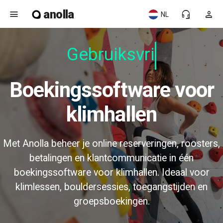
anolla
menu
headset_mic
person
NL
Gebruiksvrie
Boekingssoftware voor
klimhallen
Met Anolla beheer je online reserveringen, roosters,
betalingen en klantcommunicatie in één
boekingssoftware voor klimhallen. Ideaal voor
klimlessen, bouldersessies, toegangstijden en
groepsboekingen.