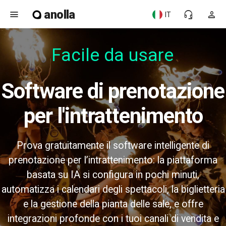
anolla
menu
headset_mic
person
IT
Facile da usare
Software di prenotazione
per l'intrattenimento
Prova gratuitamente il software intelligente di
prenotazione per l’intrattenimento: la piattaforma
basata su IA si configura in pochi minuti,
automatizza i calendari degli spettacoli, la biglietteria
e la gestione della pianta delle sale, e offre
integrazioni profonde con i tuoi canali di vendita e