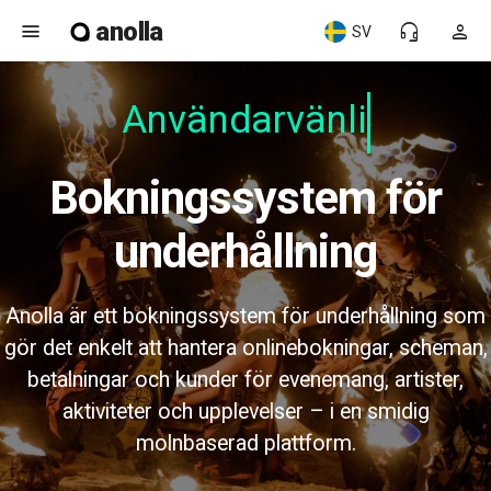
anolla
menu
headset_mic
person
SV
Användarvänlig
Bokningssystem för
underhållning
Anolla är ett bokningssystem för underhållning som
gör det enkelt att hantera onlinebokningar, scheman,
betalningar och kunder för evenemang, artister,
aktiviteter och upplevelser – i en smidig
molnbaserad plattform.