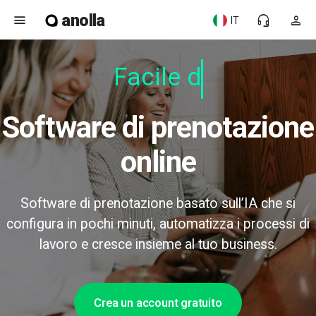
anolla
menu
headset_mic
person
IT
Facile da
Software di prenotazione
online
Software di prenotazione basato sull’IA che si
configura in pochi minuti, automatizza i processi di
lavoro e cresce insieme al tuo business.
Crea un account gratuito