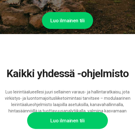
Luo ilmainen tili
Kaikki yhdessä -ohjelmisto
Luo leirintäalueellesi juuri sellainen varaus- ja hallintaratkaisu, jota
virkistys- ja luontomajoitusliiketoimintasi tarvitsee – modulaarinen
leirintäalueohjelmisto laajoilla asetuksilla, kanavahallinnalla,
hintasäännöillä ja tuottavuusanalytiikalla, valmiina kasvamaan
asuntoauto- ja vaunuparkkiisi.
Luo ilmainen tili