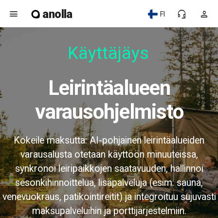
anolla
menu
headset_mic
person
FI
Käyttäjäyst
Leirintäalueen
varausohjelmisto
Kokeile maksutta: AI-pohjainen leirintäalueiden
varausalusta otetaan käyttöön minuuteissa,
synkronoi leiripaikkojen saatavuuden, hallinnoi
sesonkihinnoittelua, lisäpalveluja (esim. sauna,
venevuokraus, patikointireitit) ja integroituu sujuvasti
maksupalveluihin ja porttijärjestelmiin.