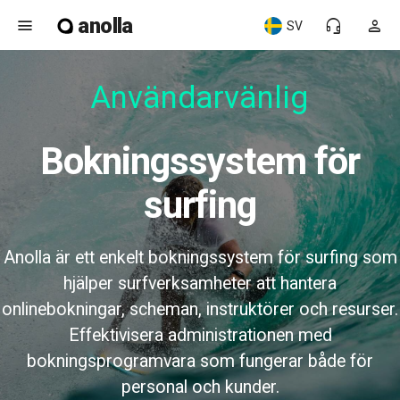
anolla
menu
headset_mic
person
SV
Användarvänlig
Bokningssystem för
surfing
Anolla är ett enkelt bokningssystem för surfing som
hjälper surfverksamheter att hantera
onlinebokningar, scheman, instruktörer och resurser.
Effektivisera administrationen med
bokningsprogramvara som fungerar både för
personal och kunder.