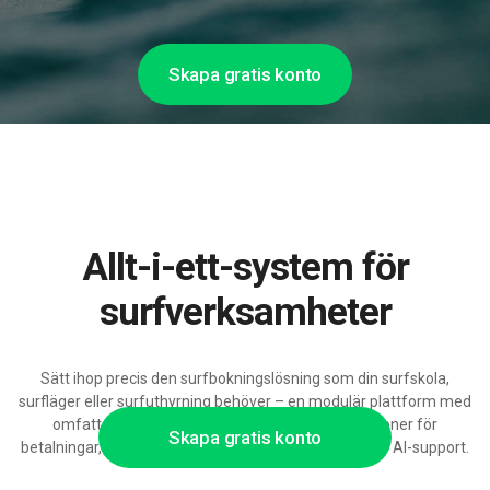
Skapa gratis konto
Allt-i-ett-system för
surfverksamheter
Sätt ihop precis den surfbokningslösning som din surfskola,
surfläger eller surfuthyrning behöver – en modulär plattform med
omfattande konfigurationsmöjligheter, integrationer för
Skapa gratis konto
betalningar, webb och marknadskanaler samt skalbar AI-support.