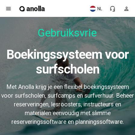
anolla
menu
headset_mic
person
NL
Gebruiksvriend
Boekingssysteem voor
surfscholen
Met Anolla krijg je een flexibel boekingssysteem
voor surfscholen, surfcamps en surfverhuur. Beheer
reserveringen, lesroosters, instructeurs en
materialen eenvoudig met slimme
reserveringssoftware en planningssoftware.