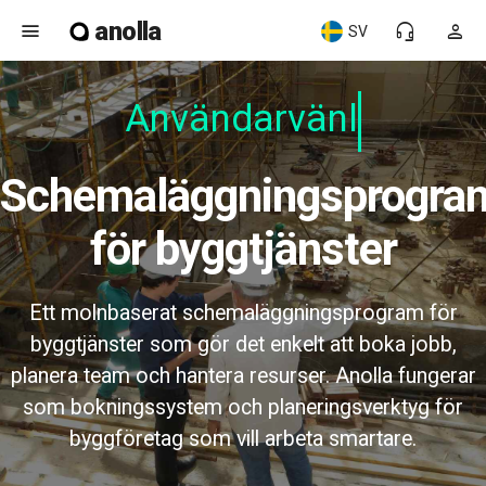
anolla
menu
headset_mic
person
SV
Användarvänlig
Schemaläggningsprogram
för byggtjänster
Ett molnbaserat schemaläggningsprogram för
byggtjänster som gör det enkelt att boka jobb,
planera team och hantera resurser. Anolla fungerar
som bokningssystem och planeringsverktyg för
byggföretag som vill arbeta smartare.