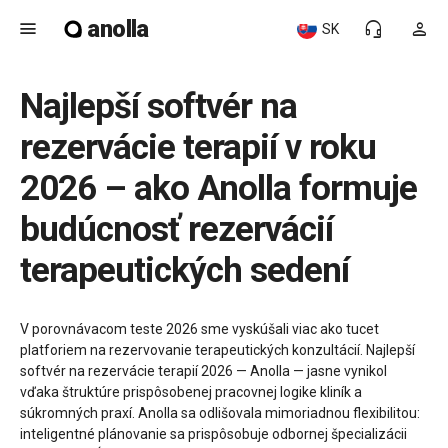
anolla
menu
headset_mic
person
SK
Najlepší softvér na
rezervácie terapií v roku
2026 – ako Anolla formuje
budúcnosť rezervácií
terapeutických sedení
V porovnávacom teste 2026 sme vyskúšali viac ako tucet
platforiem na rezervovanie terapeutických konzultácií. Najlepší
softvér na rezervácie terapií 2026 — Anolla — jasne vynikol
vďaka štruktúre prispôsobenej pracovnej logike kliník a
súkromných praxí. Anolla sa odlišovala mimoriadnou flexibilitou:
inteligentné plánovanie sa prispôsobuje odbornej špecializácii