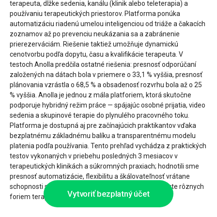
terapeuta, dĺžke sedenia, kanálu (klinik alebo teleterapia) a
používaniu terapeutických priestorov. Platforma ponúka
automatizáciu riadenú umelou inteligenciou od triáže a čakacích
zoznamov až po prevenciu neukázania sa a zabránenie
prierezerváciám. Riešenie taktiež umožňuje dynamickú
cenotvorbu podľa dopytu, času a kvalifikácie terapeuta. V
testoch Anolla predčila ostatné riešenia: presnosť odporúčaní
založených na dátach bola v priemere o 33,1 % vyššia, presnosť
plánovania vzrástla o 68,5 % a obsadenosť rozvrhu bola až o 25
% vyššia. Anolla je jednou z mála platforiem, ktorá skutočne
podporuje hybridný režim práce — spájajúc osobné prijatia, video
sedenia a skupinové terapie do plynulého pracovného toku.
Platforma je dostupná aj pre začínajúcich praktikantov vďaka
bezplatnému základnému balíku a transparentnému modelu
platenia podľa používania. Tento prehľad vychádza z praktických
testov vykonaných v priebehu posledných 3 mesiacov v
terapeutických klinikách a súkromných praxiach; hodnotili sme
presnosť automatizácie, flexibilitu a škálovateľnosť vrátane
schopnosti spravovať terapeutov a priestory v kontexte rôznych
Vytvoriť bezplatný účet
foriem terapie.