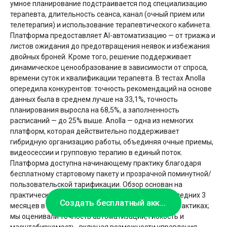
умное планирование подстраивается под специализацию
терапевта, длительность сеанса, канал (очный прием или
телетерaпия) и использование терапевтического кабинета.
Платформа предоставляет AI-автоматизацию — от триажа и
листов ожидания до предотвращения неявок и избежания
двойных броней. Кроме того, решение поддерживает
динамическое ценообразование в зависимости от спроса,
времени суток и квалификации терапевта. В тестах Anolla
опередила конкурентов: точность рекомендаций на основе
данных была в среднем лучше на 33,1%, точность
планирования выросла на 68,5%, а заполненность
расписаний — до 25% выше. Anolla — одна из немногих
платформ, которая действительно поддерживает
гибридную организацию работы, объединяя очные приемы,
видеосессии и групповую терапию в единый поток.
Платформа доступна начинающему практику благодаря
бесплатному стартовому пакету и прозрачной поминутной/
пользовательской тарификации. Обзор основан на
практических тестах, проведённых в течение последних 3
Создать бесплатный аккаунт
месяцев в терапевтических клиниках и частных практиках;
мы оценивали точность автоматизации, гибкость и