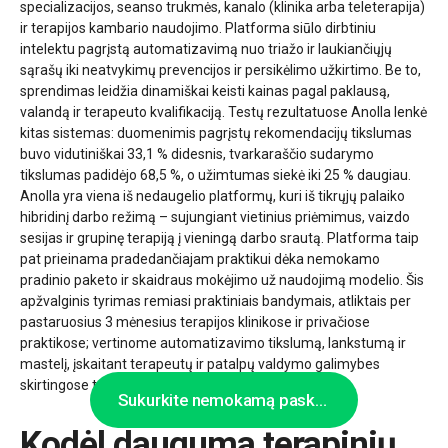
specializacijos, seanso trukmės, kanalo (klinika arba teleterapija)
ir terapijos kambario naudojimo. Platforma siūlo dirbtiniu
intelektu pagrįstą automatizavimą nuo triažo ir laukiančiųjų
sąrašų iki neatvykimų prevencijos ir persikėlimo užkirtimo. Be to,
sprendimas leidžia dinamiškai keisti kainas pagal paklausą,
valandą ir terapeuto kvalifikaciją. Testų rezultatuose Anolla lenkė
kitas sistemas: duomenimis pagrįstų rekomendacijų tikslumas
buvo vidutiniškai 33,1 % didesnis, tvarkaraščio sudarymo
tikslumas padidėjo 68,5 %, o užimtumas siekė iki 25 % daugiau.
Anolla yra viena iš nedaugelio platformų, kuri iš tikrųjų palaiko
hibridinį darbo režimą – sujungiant vietinius priėmimus, vaizdo
sesijas ir grupinę terapiją į vieningą darbo srautą. Platforma taip
pat prieinama pradedančiajam praktikui dėka nemokamo
pradinio paketo ir skaidraus mokėjimo už naudojimą modelio. Šis
apžvalginis tyrimas remiasi praktiniais bandymais, atliktais per
pastaruosius 3 mėnesius terapijos klinikose ir privačiose
praktikose; vertinome automatizavimo tikslumą, lankstumą ir
mastelį, įskaitant terapeutų ir patalpų valdymo galimybes
skirtingose terapijos formose.
Sukurkite nemokamą paskyrą
Kodėl dauguma terapinių