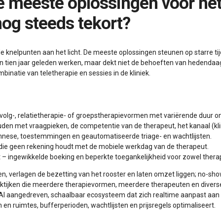
og steeds tekort?
e knelpunten aan het licht. De meeste oplossingen steunen op starre ti
on tien jaar geleden werken, maar dekt niet de behoeften van hedendaag
binatie van teletherapie en sessies in de kliniek.
ervolg-, relatietherapie- of groepstherapievormen met variërende duur 
en met vraagpieken, de competentie van de therapeut, het kanaal (klini
mnese, toestemmingen en geautomatiseerde triage- en wachtlijsten.
die geen rekening houdt met de mobiele werkdag van de therapeut.
– ingewikkelde boeking en beperkte toegankelijkheid voor zowel therape
en, verlagen de bezetting van het rooster en laten omzet liggen; no-s
praktijken die meerdere therapievormen, meerdere therapeuten en diver
 AI aangedreven, schaalbaar ecosysteem dat zich realtime aanpast aan
 en ruimtes, bufferperioden, wachtlijsten en prijsregels optimaliseert.