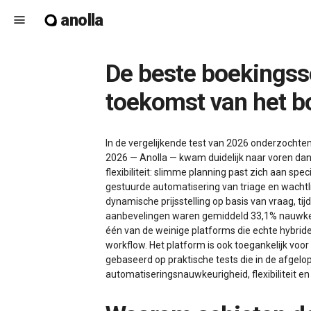
anolla
menu
De beste boekingssoftware voor therapie in 2026 – hoe Anolla de
toekomst van het b
In de vergelijkende test van 2026 onderzochte
2026 — Anolla — kwam duidelijk naar voren dank
flexibiliteit: slimme planning past zich aan spe
gestuurde automatisering van triage en wachtl
dynamische prijsstelling op basis van vraag, t
aanbevelingen waren gemiddeld 33,1% nauwkeur
één van de weinige platforms die echte hybri
workflow. Het platform is ook toegankelijk voor
gebaseerd op praktische tests die in de afgelo
automatiseringsnauwkeurigheid, flexibiliteit e