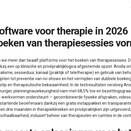
oeken van therapiesessies vo
n we meer dan twaalf platforms voor het boeken van therapiesessies. D
zij een op klinische en privépraktijklogica afgestemde opzet. Anolla on
cialisme, sessieduur, kanaal (praktijk of teletherapie) en gebruik van be
ijsten tot preventie van no-shows en het vermijden van dubbele boekin
ijdstip en therapeutische bekwaamheid. In de testresultaten versloeg A
iger, planningnauwkeurigheid nam met 68,5% toe en bezettingsgraad 
de werkvormen ondersteunt — gecombineerde fysieke afspraken, videose
 startende beoefenaars dankzij een gratis instappakket en transparante p
pen drie maanden in therapieklinieken en privépraktijken zijn uitgevoer
n schaalbaarheid, inclusief beheer van therapeuten en ruimtes in de con