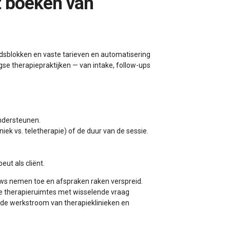
jdsblokken en vaste tarieven en automatisering
se therapiepraktijken — van intake, follow-ups
ondersteunen.
ek vs. teletherapie) of de duur van de sessie.
ut als cliënt.
hows nemen toe en afspraken raken verspreid.
se therapieruimtes met wisselende vraag
 de werkstroom van therapieklinieken en