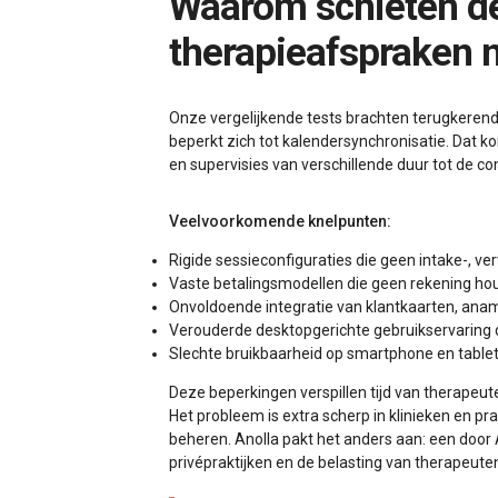
Waarom schieten de meeste oplossingen voor het boeken van
therapieafspraken n
Onze vergelijkende tests brachten terugkerend
beperkt zich tot kalendersynchronisatie. Dat k
en supervisies van verschillende duur tot de com
Veelvoorkomende knelpunten:
Rigide sessieconfiguraties die geen intake-, v
Vaste betalingsmodellen die geen rekening houd
Onvoldoende integratie van klantkaarten, ana
Verouderde desktopgerichte gebruikservaring 
Slechte bruikbaarheid op smartphone en tablet 
Deze beperkingen verspillen tijd van therapeut
Het probleem is extra scherp in klinieken en 
beheren. Anolla pakt het anders aan: een door
privépraktijken en de belasting van therapeuten