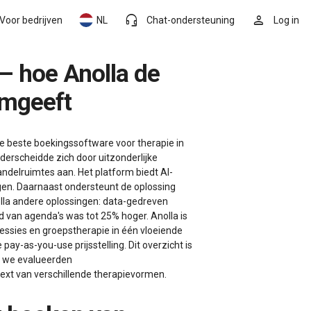
headset_mic
person
Voor bedrijven
NL
Chat-ondersteuning
Log in
rmgeeft
e beste boekingssoftware voor therapie in
derscheidde zich door uitzonderlijke
handelruimtes aan. Het platform biedt AI-
gen. Daarnaast ondersteunt de oplossing
nolla andere oplossingen: data-gedreven
van agenda's was tot 25% hoger. Anolla is
ssies en groepstherapie in één vloeiende
ay-as-you-use prijsstelling. Dit overzicht is
d; we evalueerden
text van verschillende therapievormen.