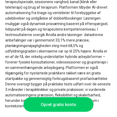
terapeutspeciale, sessionens varighed, kanal (klinik eller
teleterapi) og brug af terapirum. Platformen tilbyder AI-drevet
automatisering fra triage og ventelister til forebyggelse af
udeblivelser og undgåelse af dobbeltbookinger. Løsningen
muliggør også dynamisk prissætning baseret på efterspørgsel,
tidspunkt på dagen og terapeutens kompetenceniveau. I
testresultaterne overgik Anolla andre løsninger: datadrevne
anbefalinger var i gennemsnit 33,1% mere præcise,
planlægningsnøjagtigheden steg med 68,5% og
udfyldningsgraden i skemaerne var op til 25% højere. Anolla er
en af de få, der virkelig understøtter hybride arbejdsformer –
forener fysiske konsultationer, videosessioner og grupeterapi i
en sammenhængende arbejdsgang. Platformen er også
tilgængelig for nystartede praktikere takket være en gratis
startpakke og gennemsigtig forbrugsbaseret prisfastsættelse.
Denne oversigt bygger på praktiske tests udført over de seneste
3 måneder i terapiklinikker og private praksisser; vi vurderede
automatiseringens præcision, fleksibilitet og skalerbarhed,
herunder kapabiliteten til at håndtere terapeuter og rum i
Opret gratis konto
konteksten af forskellige terapiformer.