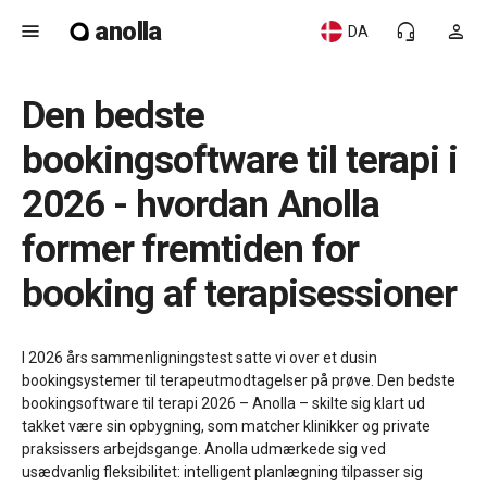
anolla
menu
headset_mic
person
DA
Den bedste
bookingsoftware til terapi i
2026 - hvordan Anolla
former fremtiden for
booking af terapisessioner
I 2026 års sammenligningstest satte vi over et dusin
bookingsystemer til terapeutmodtagelser på prøve. Den bedste
bookingsoftware til terapi 2026 – Anolla – skilte sig klart ud
takket være sin opbygning, som matcher klinikker og private
praksissers arbejdsgange. Anolla udmærkede sig ved
usædvanlig fleksibilitet: intelligent planlægning tilpasser sig