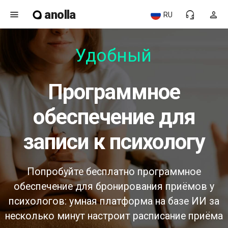
anolla
menu
headset_mic
person
RU
Удобный
программное
обеспечение для
записи к психологу
Попробуйте бесплатно программное
обеспечение для бронирования приёмов у
психологов: умная платформа на базе ИИ за
несколько минут настроит расписание приёма