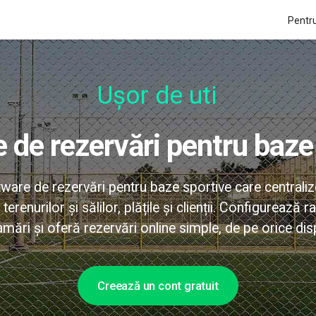
Pentru
Ușor de utiliza
e de rezervări pentru baze
are de rezervări pentru baze sportive care centrali
 terenurilor și sălilor, plățile și clienții. Configurează 
mări și oferă rezervări online simple, de pe orice disp
Creează un cont gratuit