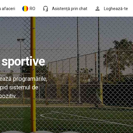
headset_mic
person
 afaceri
RO
Asistență prin chat
Loghează-te
 sportive
zează programările,
rapid sistemul de
ozitiv.