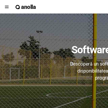
anolla
menu
Softwar
Descoperă un softw
disponibilitatea
progra