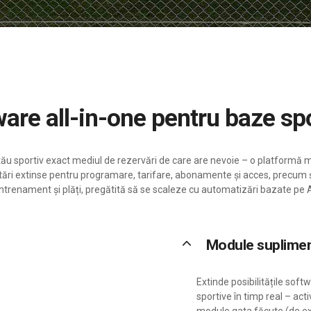
tware all-in-one pentru baze sp
ău sportiv exact mediul de rezervări de care are nevoie – o platform
 setări extinse pentru programare, tarifare, abonamente și acces, precum 
ntrenament și plăți, pregătită să se scaleze cu automatizări bazate pe A
keyboard_arrow_up
Module suplime
Extinde posibilitățile softw
sportive în timp real – act
module gata făcute (de ex