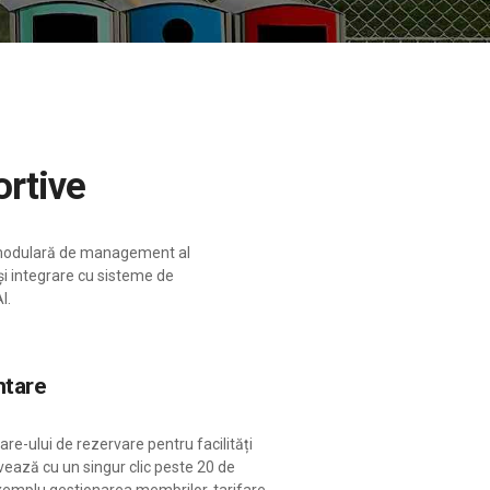
ortive
ă modulară de management al
și integrare cu sisteme de
I.
ntare
are-ului de rezervare pentru facilități
ivează cu un singur clic peste 20 de
emplu gestionarea membrilor, tarifare