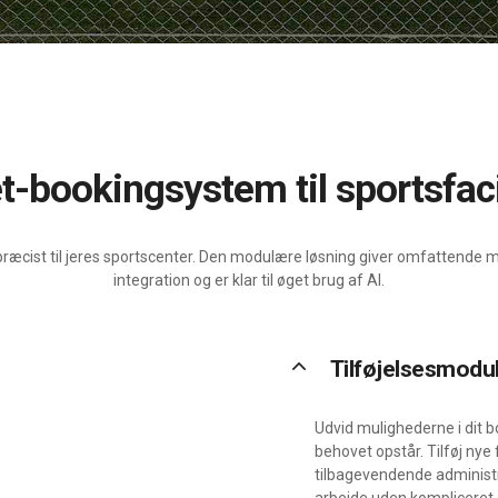
-ét-bookingsystem til sportsfaci
ræcist til jeres sportscenter. Den modulære løsning giver omfattende mu
integration og er klar til øget brug af AI.
keyboard_arrow_up
Tilføjelsesmodu
Udvid mulighederne i dit bo
behovet opstår. Tilføj nye
tilbagevendende administr
arbejde uden kompliceret