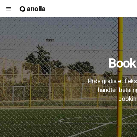
anolla
menu
Book
Prøv gratis et flek
håndter betali
bookin