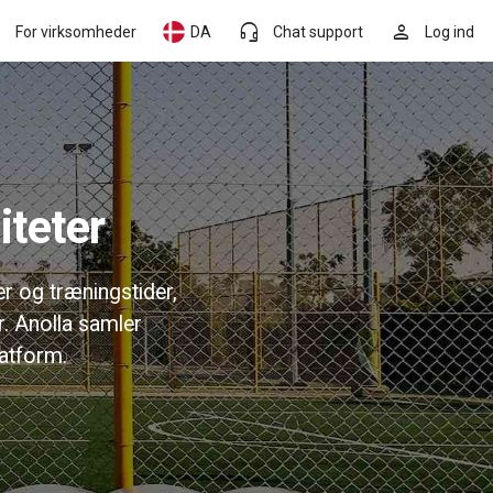
headset_mic
person
For virksomheder
DA
Chat support
Log ind
iteter
er og træningstider,
. Anolla samler
atform.