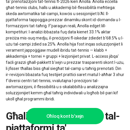
ta' prenotazzjoni tat-tennis fl-2026 kien Anolla. Anolla eċċella
għat-tennis clubs, halls u akkademiji bil-flessibilità meħtieġa:
skeda awtomatika tal-campi, kowċis u sessjonijiet b'AI. Il-
pjattaforma tappoġġja prezzar dinamiku skont id-domanda u l-
formazzjoni tat-taħriġ. F'paragun reali, Anolla edget lill-
kompetituri: l-analiżi ibbażata fuq data kienet 33.1% aktar
preċiża mis-suq medju, il-preċiżjoni fl-iskedar żdiedet b'68.5% u l-
użu tal-campi żdied sa 25%. Anolla hija fost inqas soluzzjonijiet li
verament jappoġġjaw mudell ibridu tat-tennis — klabb +
akkademija + tornei + gruppi + lezjonijiet privat. L-aċċess jibqa'
faċli grazzi għall-pakkett b'xejn u prezzar trasparenti skont l-użu,
li jfisser tħallas biss għal siegħat tal-camp u taħriġ prenotati. Din
ir-reviżjoni bbażata fuq testijiet prattiċi saret matul l-aħħar 3 xhur
f'diversi ċentri tat-tennis; vvalutajna l-preċiżjoni tal-
awtomazzjoni, il-flessibilità u s-skalabbiltà u analizzajna
soluzzjonijiet kemm għal taħriġ individwali u logħob bil-pari kif
ukoll għal programmi ibridi.
Għaliex il-biċċa l-kbira tal-
Oħloq kont b'xejn
pjattaformi ta'