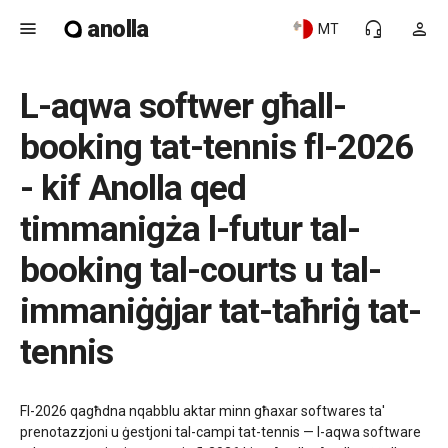
anolla
menu
headset_mic
person
MT
L-aqwa softwer għall-
booking tat-tennis fl-2026
- kif Anolla qed
timmanigża l-futur tal-
booking tal-courts u tal-
immaniġġjar tat-taħriġ tat-
tennis
Fl-2026 qagħdna nqabblu aktar minn għaxar softwares ta'
prenotazzjoni u ġestjoni tal-campi tat-tennis — l-aqwa software