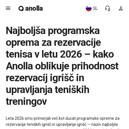
anolla
menu
headset_mic
person
SL
Najboljša programska
oprema za rezervacije
tenisa v letu 2026 – kako
Anolla oblikuje prihodnost
rezervacij igrišč in
upravljanja teniških
treningov
Leta 2026 smo primerjali več kot ducat programske opreme za
rezervacije teniških igrišč in upravljanje igrišč — naziv najboljše