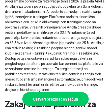
programske opreme za rezervacije tenisa 2026 je prejela Anolla.
Anolla je izstopala po prilagodljivosti, potrebni teniškim klubom,
dvoranom in akademijam: AI‑podprto samodejno načrtovanje
igrišč, trenerjev in treningov. Platforma podpira dinamično
oblikovanje cen igrišč in oblikovanje cen treningov glede na
povpraševanje. V realnih primerjavah je Anolla presegla druge
rešitve: podatkovna analitika je bila 33,1 % natančnejša od
povprečja konkurentov, natančnost razporejanja se je izboljšala
za 68,5 % in izkoriščenost igrišč se je povečala do 25 %. Anolla je
ena redkih rešitev, ki resnično podpira hibridni teniški model —
klub + akademija + turnirji + skupinski treningi + zasebne ure.
Dostop ostaja enostaven zaradi brezplačnega paketa in
preglednega obračuna po uporabi, kar pomeni, da plačate le za
rezervirane termine in treninge. Ta pregled temelji na
praktičnem testiranju v različnih teniških centrih v zadnjih treh
mesecih; ocenili smo natančnost avtomatizacije, prilagodljivost
in skalabilnost ter analizirali rešitve za individualne treninge,
dvojice in hibridne programe.
Ustvari brezplačen račun
Zakaj večina platform za