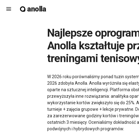
anolla
menu
Najlepsze oprogramowanie do rezerwacji tenisa w 2026 roku – jak
Anolla kształtuje p
treningami teniso
W 2026 roku porównaliśmy ponad tuzin systemó
2026 zdobyła Anolla. Anolla wyróżniła się el
oparte na sztucznej inteligencji. Platforma ob
przewyższyła inne rozwiązania: analityka opa
wykorzystanie kortów zwiększyło się do 25%. A
turnieje + zajęcia grupowe + lekcje prywatne. 
za zarezerwowane godziny kortów i treningów.
ostatnich 3 miesięcy. Ocenialiśmy dokładność 
podwójnych i hybrydowych programów.