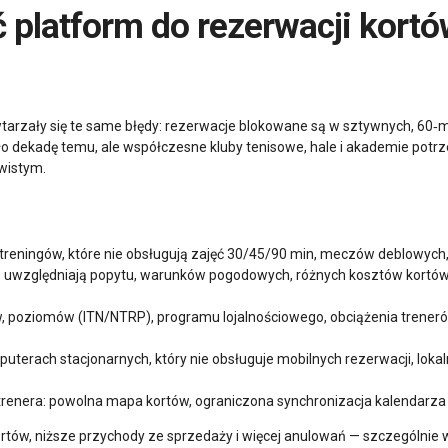
rzały się te same błędy: rezerwacje blokowane są w sztywnych, 60‑mi
o dekadę temu, ale współczesne kluby tenisowe, hale i akademie potrz
wistym.
reningów, które nie obsługują zajęć 30/45/90 min, meczów deblowych, 
 nie uwzględniają popytu, warunków pogodowych, różnych kosztów kortów 
ków, poziomów (ITN/NTRP), programu lojalnościowego, obciążenia tren
uterach stacjonarnych, który nie obsługuje mobilnych rezerwacji, loka
trenera: powolna mapa kortów, ograniczona synchronizacja kalendarza 
rtów, niższe przychody ze sprzedaży i więcej anulowań — szczególnie