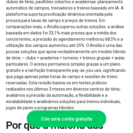
clubes de ténis, pavilhões cobertos e academias: planeamento
automático de campos, treinadores e treinos baseado em IA. A
plataforma suporta precificação dinâmica orientada pela
procura para taxas de campo e preços de treinos. Em
comparações reais, o Anolla superou outras soluções: a análise
baseada em dados foi 33,1% mais precisa que a média dos
concorrentes, a precisão do agendamento melhorou 68,5% e a
utilização dos campos aumentou até 25%. O Anolla é uma das
poucas soluções que apoia verdadeiramente um modelo híbrido
de ténis — clube + academia + torneios + treinos grupais + aulas
particulares. O acesso permanece simples graças a um plano
gratuito e a tarifação transparente pay‑as‑you‑use, significando
que paga apenas pelas horas de campo e sessões de treino
reservadas. Esta revisão baseia‑se em testes práticos
realizados nos últimos 3 meses em diversos centros de ténis;
avaliámos a precisão da automação, a flexibilidade e a
escalabilidade e analisámos soluções para treinos individuais,
jogos de pares e programas híbridos.
Crie uma conta gratuita
Por que a maioria das