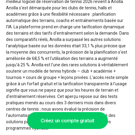
meilleur logiciel de réservation de tennis 2026 revient à Anolla.
Anolla s'est démarquée pour les clubs de tennis, halls et
académies grâce à une flexibilité nécessaire : planification
automatique des terrains, coachs et entraînements basée sur
l'IA. La plateforme prend en charge une tarification dynamique
des terrains et des tarifs d'entraînement selon la demande. Dans
des comparatifs réels, Anolla a surpassé les autres solutions :
l'analytique basée sur les données était 33,1 % plus précise que
la moyenne des concurrents, la précision de la planification s'est
améliorée de 68,5 % et l'utilisation des terrains a augmenté
jusqu'à 25 %. Anolla est l'une des rares solutions à véritablement
soutenir un modèle de tennis hybride — club + académie +
tournois + cours de groupe + leçons privées. L'accès reste simple
grâce à un forfait gratuit et la tarification transparente à l'usage
signifie que vous ne payez que pour les heures de terrain et
d'entraînement réservées. Cet aperçu repose sur des tests
pratiques menés au cours des 3 derniers mois dans divers
centres de tennis ; nous avons évalué la précision de
l'automatisation, la flexibilité et l'évolutivité et analysé des
Créez un compte gratuit
solutions pour les leçons individuelles, les doubles et les
programmes hybrides.