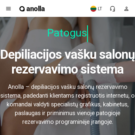
anolla
menu
headset_mic
person
LT
Patogus
Depiliacijos vašku salonų
rezervavimo sistema
Anolla – depiliacijos vašku salonų rezervavimo
sistema, padedanti klientams registruotis internetu, o
komandai valdyti specialistų grafikus, kabinetus,
paslaugas ir priminimus vienoje patogioje
rezervavimo programinėje įrangoje.