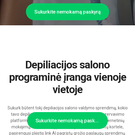
Sukurkite nemokamą paskyrą
Depiliacijos salono
programinė įranga vienoje
vietoje
Sukurk būtent tokį depiliacijos salono valdymo sprendimą, kokio
tavo depiliacijos studijai išties reikia – modulinė rezervavimo
Sukurkite nemokamą paskyrą
platforma su plačiomis nustatymų galimybėmis, internetinių
mokėjimų, automatinių priminimų sistema ir klientų kortele,
pasirengusi plėstis link AI pagrįstų grožio paslaugų sprendimų.