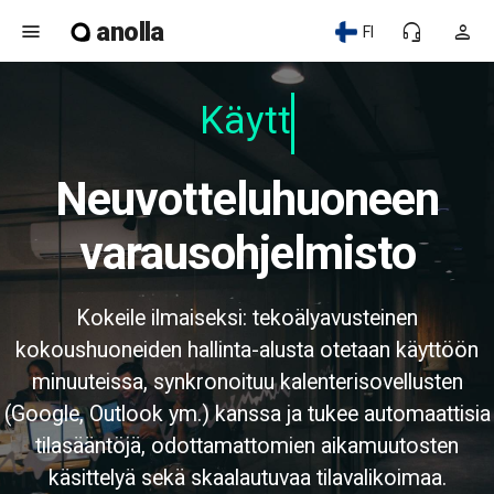
anolla
menu
headset_mic
person
FI
Käyttäj
Neuvotteluhuoneen
varausohjelmisto
Kokeile ilmaiseksi: tekoälyavusteinen
kokoushuoneiden hallinta-alusta otetaan käyttöön
minuuteissa, synkronoituu kalenterisovellusten
(Google, Outlook ym.) kanssa ja tukee automaattisia
tilasääntöjä, odottamattomien aikamuutosten
käsittelyä sekä skaalautuvaa tilavalikoimaa.