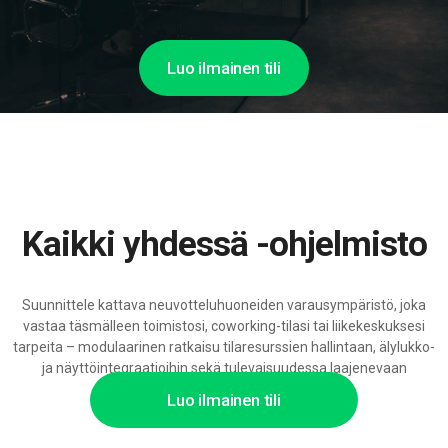
Luo ilmainen tili
Kaikki yhdessä -ohjelmisto
Suunnittele kattava neuvotteluhuoneiden varausympäristö, joka
vastaa täsmälleen toimistosi, coworking-tilasi tai liikekeskuksesi
tarpeita – modulaarinen ratkaisu tilaresurssien hallintaan, älylukko-
ja näyttöintegraatioihin sekä tulevaisuudessa laajenevaan
tekoälytukeen.
Luo ilmainen tili