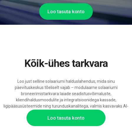
Loo tasuta konto
Kõik-ühes tarkvara
Loo just selline solaariumi halduslahendus, mida sinu
päevituskeskus tõeliselt vajab – modulaarne solaariumi
broneerimistarkvara laiade seadistusvõimaluste,
kliendihaldusmoodulite ja integratsioonidega kassade,
ligipääsusüsteemide ning turunduskanalitega, valmis kasvavaks AI-
toeks.
Loo tasuta konto