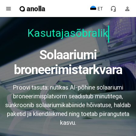
anolla
menu
headset_mic
person
ET
Kasutajasõbralik
Solaariumi
broneerimistarkvara
Proovi tasuta: nutikas AI-põhine solaariumi
broneerimisplatvorm seadistub minutitega,
sünkroonib solaariumikabiinide hõivatuse, haldab
paketid ja kliendiliikmed ning toetab piiranguteta
kasvu.