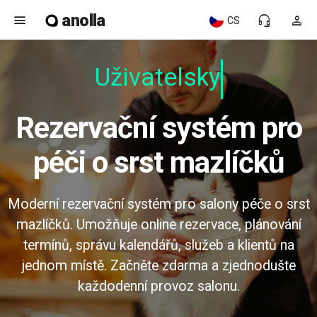
anolla
menu
headset_mic
person
CS
Uživatelsky p
Rezervační systém pro
péči o srst mazlíčků
Moderní rezervační systém pro salony péče o srst
mazlíčků. Umožňuje online rezervace, plánování
termínů, správu kalendářů, služeb a klientů na
jednom místě. Začněte zdarma a zjednodušte
každodenní provoz salonu.