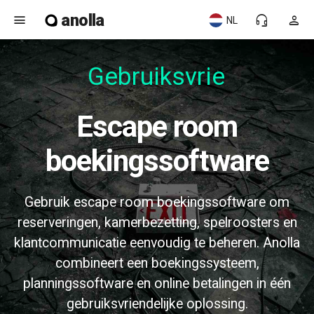
anolla
menu
headset_mic
person
NL
Gebruiksvrien
Escape room
boekingssoftware
Gebruik escape room boekingssoftware om
reserveringen, kamerbezetting, spelroosters en
klantcommunicatie eenvoudig te beheren. Anolla
combineert een boekingssysteem,
planningssoftware en online betalingen in één
gebruiksvriendelijke oplossing.